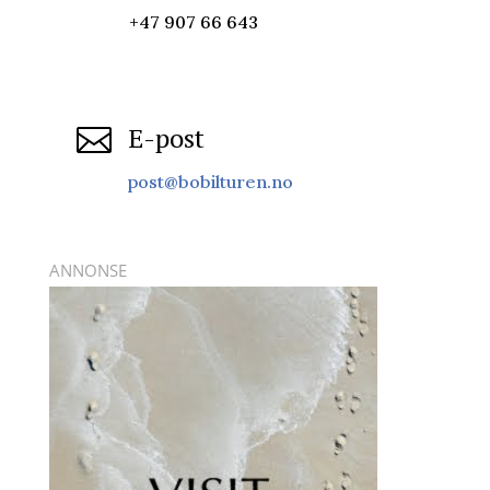
+47 907 66 643
E-post

post@bobilturen.no