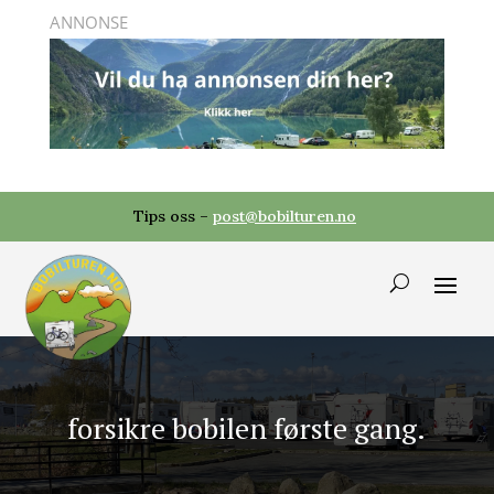
Tips oss –
post@bobilturen.no
forsikre bobilen første gang.