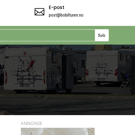
E-post

post@bobilturen.no