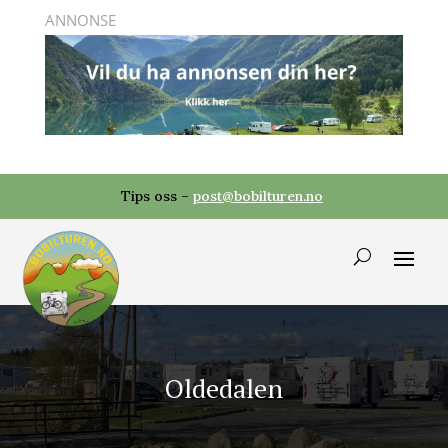
Tips oss –
post@bobilturen.no
Oldedalen