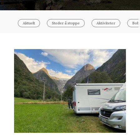
Aktuelt
Steder å stoppe
Aktiviteter
Bobi