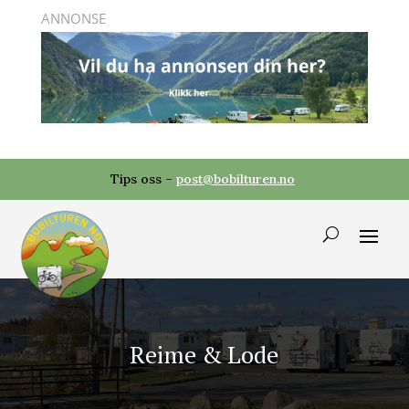
Tips oss –
post@bobilturen.no
Reime & Lode