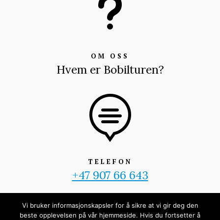
u
OM OSS
Hvem er Bobilturen?

TELEFON
+47 907 66 643
Vi bruker informasjonskapsler for å sikre at vi gir deg den
beste opplevelsen på vår hjemmeside. Hvis du fortsetter å