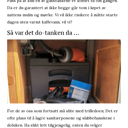
Pass på at kun en av gassflaskene er koblet til om gangen.
Da er du garantert at ikke begge går tom i løpet av
nattens mulm og mørke. Vi vil ikke risikere å måtte starte
dagen uten varmt kaffevann, vil vi?
Så var det do-tanken da …
For de av oss som fortsatt må slite med trilledoen; Det er
ofte plass til å lagre sanitærposene og slabbehanskene i
doluken. Ha slikt lett tilgjengelig, enten du velger