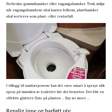
flerbruks-gummihansker eller engangshansker. Tenk miljø
når engangshanskene skal kastes folkens, plasthansker
skal sorteres som plast- eller restavfall.
I tillegg til sanitærposene kan det være smart å spraye slik
spray på innsiden av toalettet før det benyttes. Det blir en
effektiv glattere flate på plasten … Say no more …
Renslig inne og barføtt ute