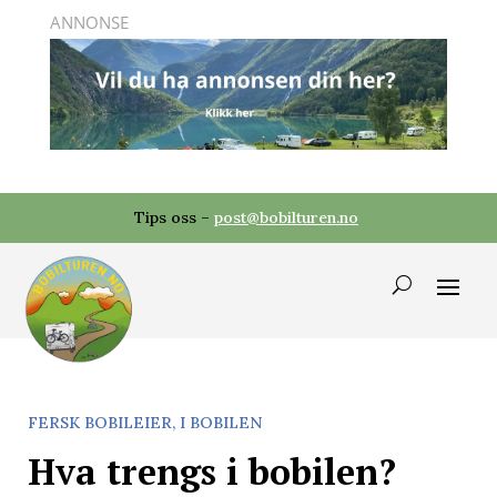
Tips oss –
post@bobilturen.no
FERSK BOBILEIER
,
I BOBILEN
Hva trengs i bobilen?