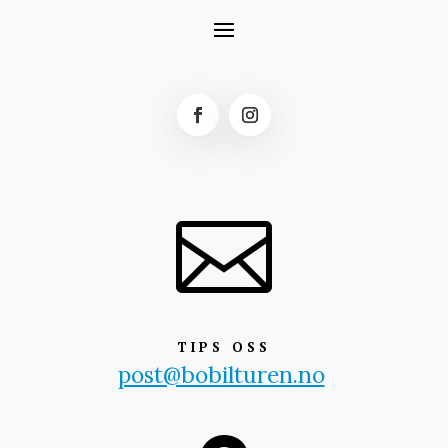

TIPS OSS
post@bobilturen.no