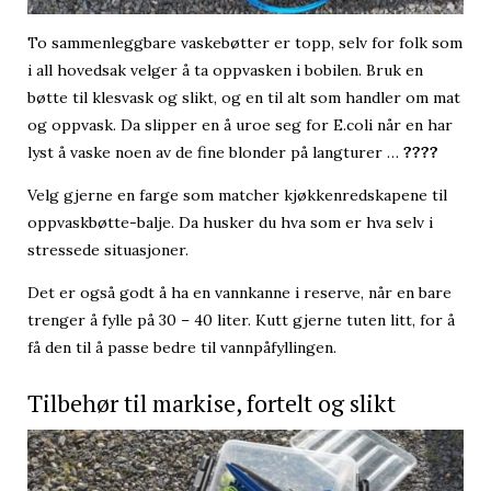
To sammenleggbare vaskebøtter er topp, selv for folk som
i all hovedsak velger å ta oppvasken i bobilen. Bruk en
bøtte til klesvask og slikt, og en til alt som handler om mat
og oppvask. Da slipper en å uroe seg for E.coli når en har
lyst å vaske noen av de fine blonder på langturer …
????
Velg gjerne en farge som matcher kjøkkenredskapene til
oppvaskbøtte-balje. Da husker du hva som er hva selv i
stressede situasjoner.
Det er også godt å ha en vannkanne i reserve, når en bare
trenger å fylle på 30 – 40 liter. Kutt gjerne tuten litt, for å
få den til å passe bedre til vannpåfyllingen.
Tilbehør til markise, fortelt og slikt