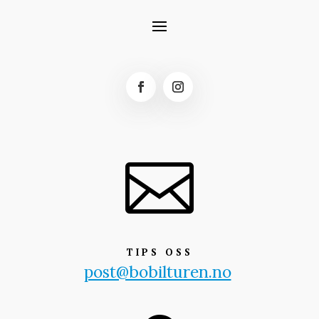

TIPS OSS
post@bobilturen.no