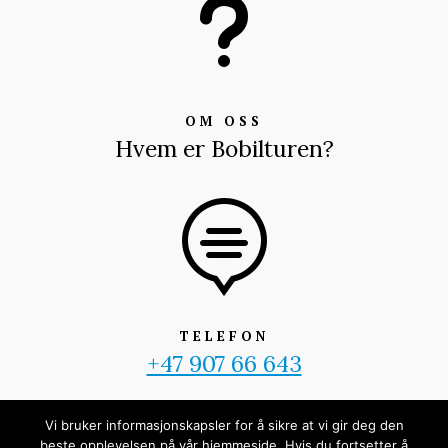
u
OM OSS
Hvem er Bobilturen?

TELEFON
+47 907 66 643
Vi bruker informasjonskapsler for å sikre at vi gir deg den
beste opplevelsen på vår hjemmeside. Hvis du fortsetter å