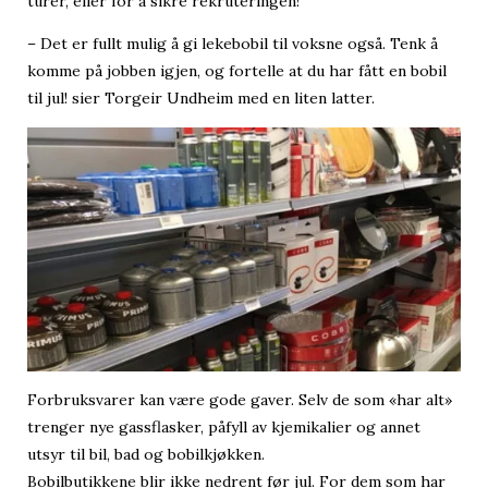
turer, eller for å sikre rekruteringen!
– Det er fullt mulig å gi lekebobil til voksne også. Tenk å
komme på jobben igjen, og fortelle at du har fått en bobil
til jul! sier Torgeir Undheim med en liten latter.
Forbruksvarer kan være gode gaver. Selv de som «har alt»
trenger nye gassflasker, påfyll av kjemikalier og annet
utsyr til bil, bad og bobilkjøkken.
Bobilbutikkene blir ikke nedrent før jul. For dem som har