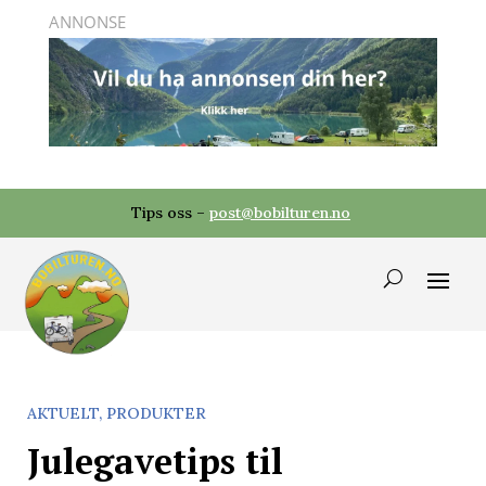
Tips oss –
post@bobilturen.no
AKTUELT
,
PRODUKTER
Julegavetips til