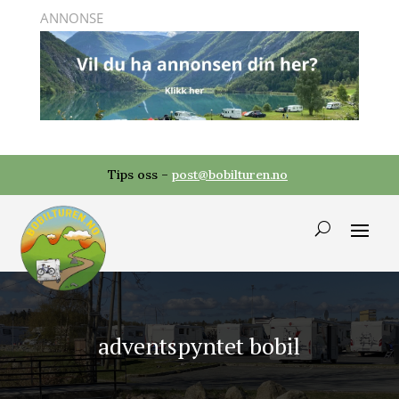
Tips oss –
post@bobilturen.no
adventspyntet bobil