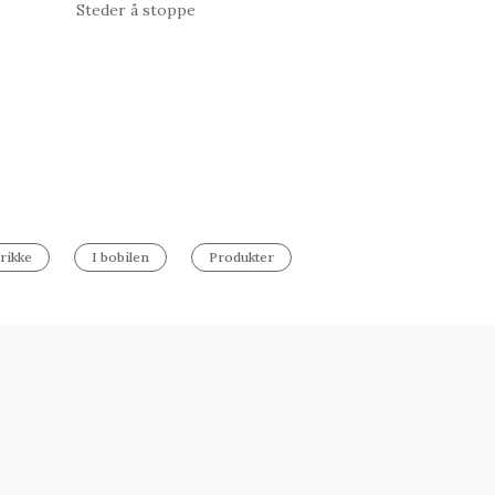
Steder å stoppe
rikke
I bobilen
Produkter