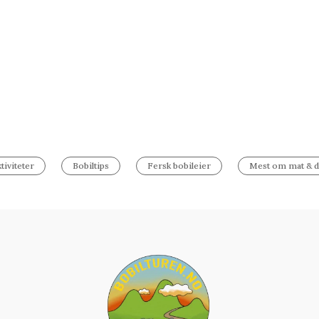
tiviteter
Bobiltips
Fersk bobileier
Mest om mat & d