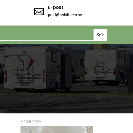
E-post

post@bobilturen.no