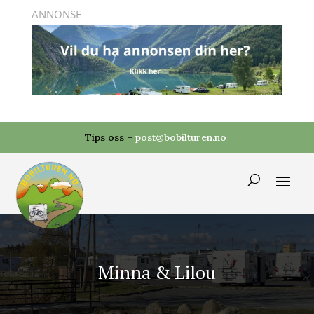
Tips oss –
post@bobilturen.no
Minna & Lilou