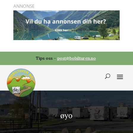
Tips oss –
post@bobilturen.no
øyo