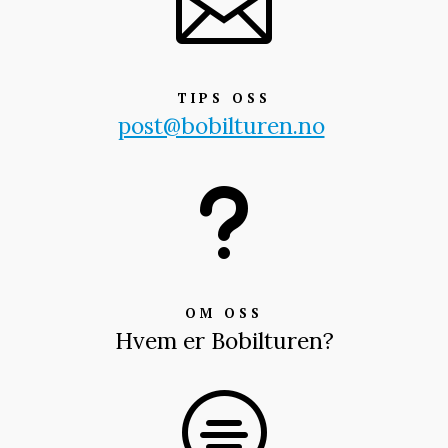

TIPS OSS
post@bobilturen.no
u
OM OSS
Hvem er Bobilturen?
