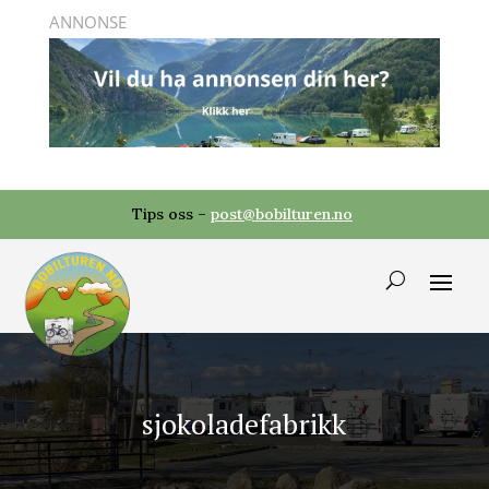
Tips oss –
post@bobilturen.no
sjokoladefabrikk