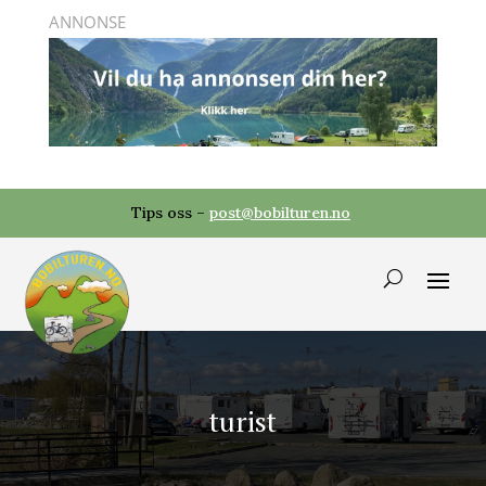
Tips oss –
post@bobilturen.no
turist