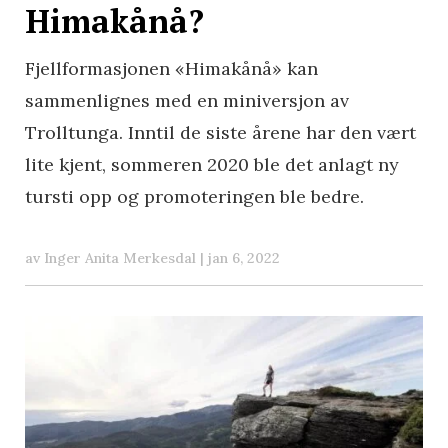
Himakånå?
Fjellformasjonen «Himakånå» kan
sammenlignes med en miniversjon av
Trolltunga. Inntil de siste årene har den vært
lite kjent, sommeren 2020 ble det anlagt ny
tursti opp og promoteringen ble bedre.
av
Inger Anita Merkesdal
|
jan 6, 2022