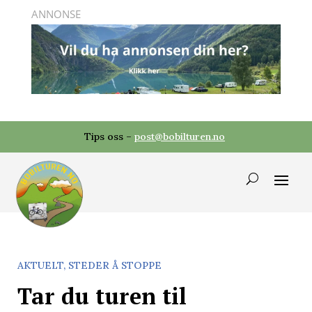
Tips oss –
post@bobilturen.no
AKTUELT
,
STEDER Å STOPPE
Tar du turen til