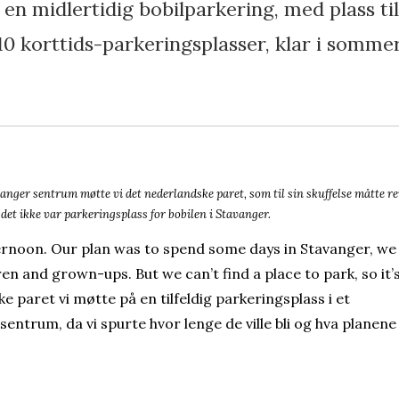
 en midlertidig bobilparkering, med plass ti
10 korttids-parkeringsplasser, klar i sommer
nger sentrum møtte vi det nederlandske paret, som til sin skuffelse måtte re
det ikke var parkeringsplass for bobilen i Stavanger.
ternoon. Our plan was to spend some days in Stavanger, we
ren and grown-ups. But we can’t find a place to park, so it’
e paret vi møtte på en tilfeldig parkeringsplass i et
ntrum, da vi spurte hvor lenge de ville bli og hva planene