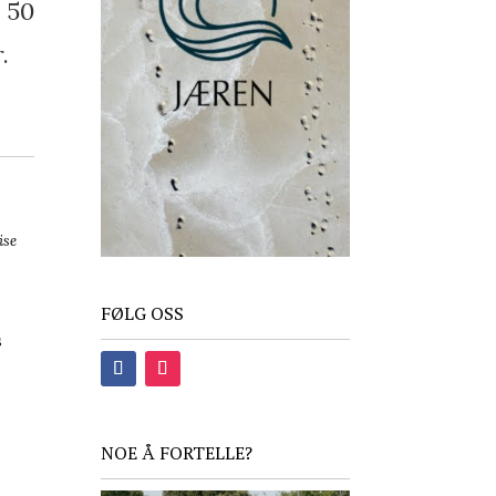
l 50
.
ise
FØLG OSS
s
NOE Å FORTELLE?