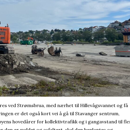
res ved Strømsbrua, med nærhet til Hillevågsvannet og få
ringen er det også kort vei å gå til Stavanger sentrum,
yens hovedårer for kollektivtrafikk og i gangavstand til fle
år den er ryddet og asfaltert, skal den beplantes og