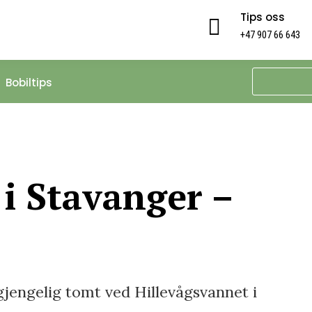
Tips oss

+47 907 66 643
Bobiltips
 i Stavanger –
gjengelig tomt ved Hillevågsvannet i