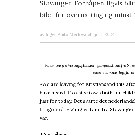
Stavanger. Forhåpentligvis blir
biler for overnatting og minst 
av
Inger Anita Merkesdal
|
jul 1, 2024
På denne parkeringsplassen i gangavstand fra Stava
videre samme dag, fordi 
«We are leaving for Kristiansand this af
have heard it’s a nice town both for child
just for today. Det svarte det nederlandsk
boligområde gangavstand fra Stavanger se
var.