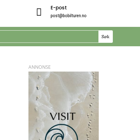
E-post

post@bobilturen.no