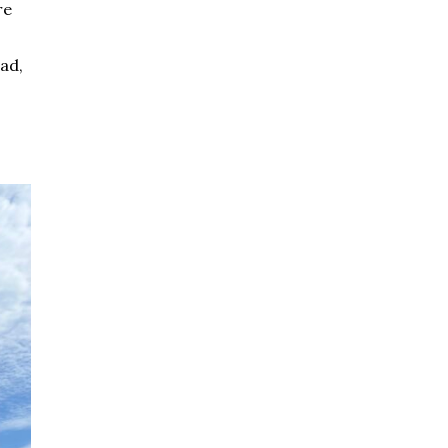
re
lad,