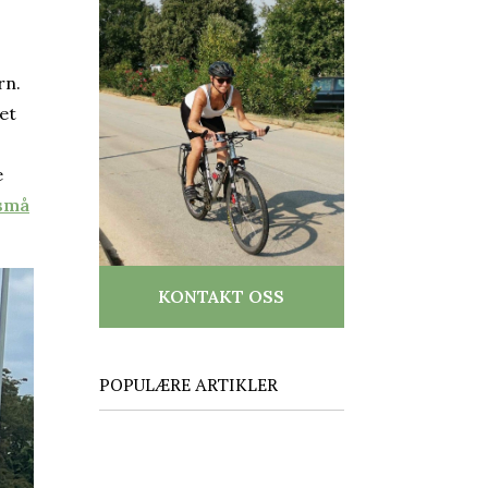
rn.
et
e
 små
KONTAKT OSS
POPULÆRE ARTIKLER