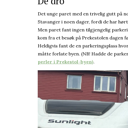
De dro
Det unge paret med en trivelig gutt på n
Stavanger i noen dager, fordi de har hørt
Men paret fant ingen tilgjengelig parker
kom fra et besøk på Prekestolen dagen fø
Heldigvis fant de en parkeringsplass hvor
måtte forlate byen. (NB! Hadde de parker
perler i Prekestol-byen)
.