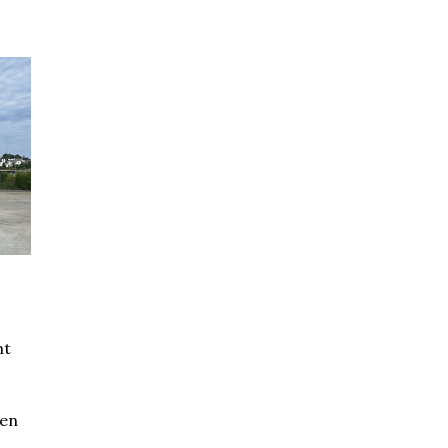
mt
Den