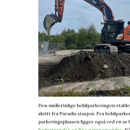
Den midlertidige bobilparkeringen etable
skritt fra Paradis stasjon. Fra bobilparke
parkeringsplassen ligger også ved en av b
badestrender og fine naturområder
. N